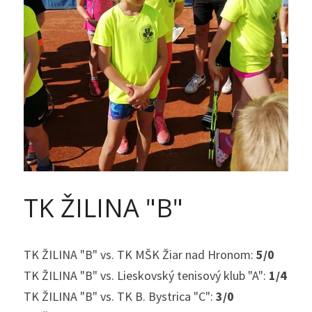
TK ŽILINA "B"
TK ŽILINA "B" vs. TK MŠK Žiar nad Hronom: 
5/0
TK ŽILINA "B" vs. Lieskovský tenisový klub "A": 
1/4
TK ŽILINA "B" vs. TK B. Bystrica "C": 
3/0