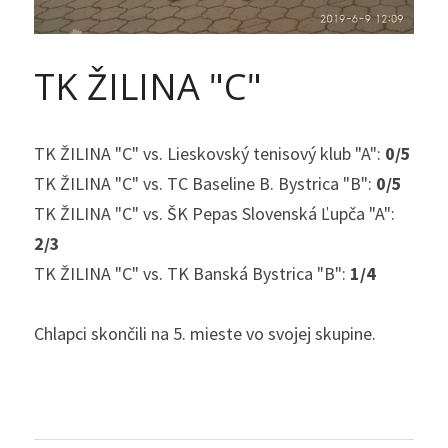
TK ŽILINA "C"
TK ŽILINA "C" vs. Lieskovský tenisový klub "A": 
0/5
TK ŽILINA "C" vs. TC Baseline B. Bystrica "B": 
0/5
TK ŽILINA "C" vs. ŠK Pepas Slovenská Ľupča "A": 
2/3
TK ŽILINA "C" vs. TK Banská Bystrica "B": 
1/4
Chlapci skončili na 5. mieste vo svojej skupine.