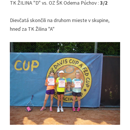
TK ŽILINA "D" vs. OZ ŠK Odema Púchov : 
3/2
Dievčatá skončili na druhom mieste v skupine, 
hneď za TK Žilina "A"