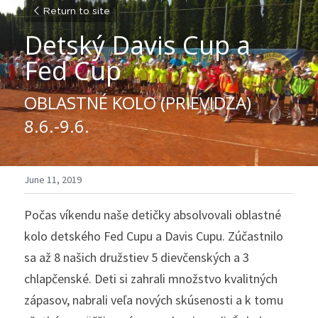
Return to site
Detský Davis Cup a 
Fed Cup
OBLASTNÉ KOLO (PRIEVIDZA) 
8.6.-9.6.
June 11, 2019
Počas víkendu naše detičky absolvovali oblastné 
kolo detského Fed Cupu a Davis Cupu. Zúčastnilo 
sa až 8 našich družstiev 5 dievčenských a 3 
chlapčenské. Deti si zahrali množstvo kvalitných 
zápasov, nabrali veľa nových skúsenosti a k tomu 