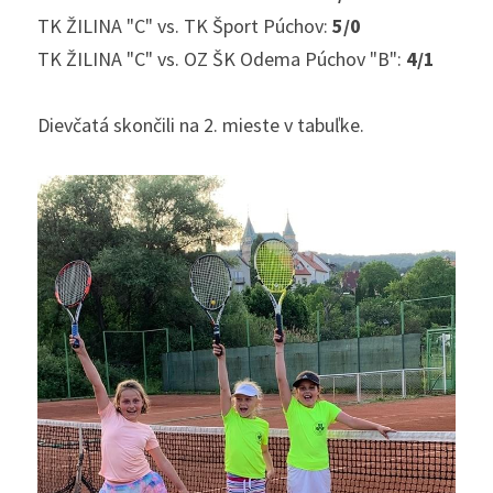
TK ŽILINA "C" vs. TK Šport Púchov: 
5/0
TK ŽILINA "C" vs. OZ ŠK Odema Púchov "B": 
4/1
Dievčatá skončili na 2. mieste v tabuľke.