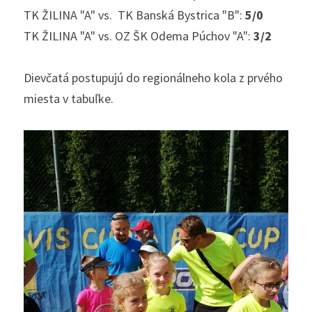
TK ŽILINA "A" vs.  TK Banská Bystrica "B": 
5/0
TK ŽILINA "A" vs. OZ ŠK Odema Púchov "A": 
3/2
Dievčatá postupujú do regionálneho kola z prvého 
miesta v tabuľke.