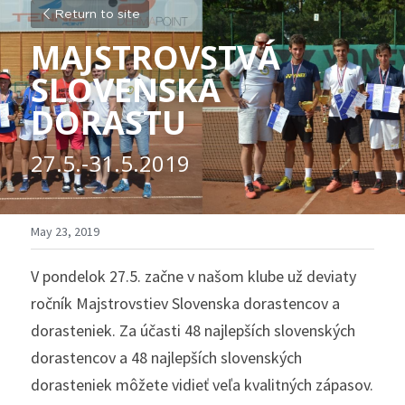
Return to site
MAJSTROVSTVÁ 
SLOVENSKA 
DORASTU
27.5.-31.5.2019
May 23, 2019
V pondelok 27.5. začne v našom klube už deviaty 
ročník Majstrovstiev Slovenska dorastencov a 
dorasteniek. Za účasti 48 najlepších slovenských 
dorastencov a 48 najlepších slovenských 
dorasteniek môžete vidieť veľa kvalitných zápasov.