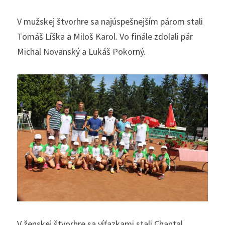
V mužskej štvorhre sa najúspešnejším párom stali 
Tomáš Líška a Miloš Karol. Vo finále zdolali pár 
Michal Novanský a Lukáš Pokorný.
V ženskej štvorhre sa víťazkami stali Chantal 