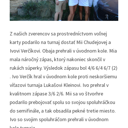
Z našich zverencov sa prostredníctvom voľnej 
karty podarilo na turnaj dostať Mii Chudejovej a 
Ivovi Verčíkovi. Obaja prehrali v úvodnom kole. Mia 
mala náročný zápas, ktorý nakoniec skončil v 
rukách súperky. Výsledok zápasu bol 4/6 6/4 6/7 (2) 
. Ivo Verčík hral v úvodnom kole proti neskoršiemu 
víťazovi turnaja Lukašovi Kleinovi. Ivo prehral v 
kvalitnom zápase 3/6 2/6. Mii sa vo štvorhre 
podarilo prebojovať spolu so svojou spoluhráčkou 
do semifinále, a tak obsadila pekné tretie miesto. 
Ivo so svojim spoluhráčom prehrali v úvodnom 
kole turnaja.