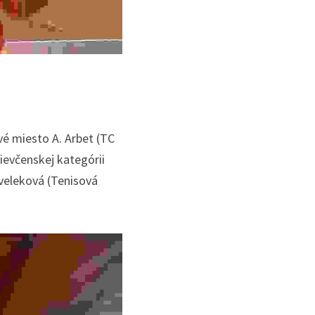
vé miesto A. Arbet (TC 
ievčenskej kategórii 
veleková (Tenisová 