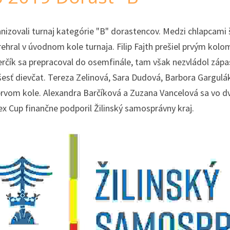
izovali turnaj kategórie "B" dorastencov. Medzi chlapcami št
hral v úvodnom kole turnaja. Filip Fajth prešiel prvým kolom
erčík sa prepracoval do osemfinále, tam však nezvládol zápas
šesť dievčat. Tereza Zelinová, Sara Dudová, Barbora Gargulák
prvom kole. Alexandra Barčíková a Zuzana Vancelová sa vo dv
x Cup finančne podporil Žilinský samosprávny kraj.