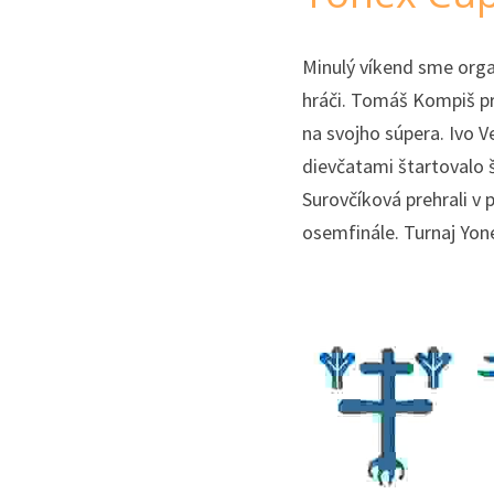
Minulý víkend sme organ
hráči. Tomáš Kompiš pre
na svojho súpera. Ivo V
dievčatami štartovalo 
Surovčíková prehrali v 
osemfinále. Turnaj Yone