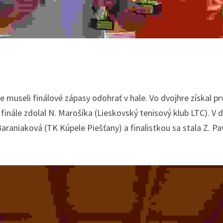
 museli finálové zápasy odohrať v hale. Vo dvojhre získal pr
finále zdolal N. Marošíka (Lieskovský tenisový klub LTC). V d
Baraniaková (TK Kúpele Piešťany) a finalistkou sa stala Z. Pa