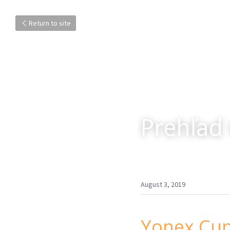
Return to site
Prehľad 
August 3, 2019
Yonex Cup