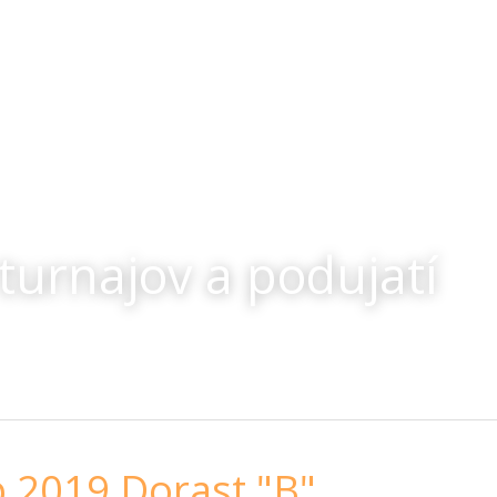
turnajov a podujatí
 2019 Dorast "B"