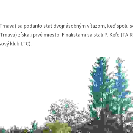
 Trnava) sa podarilo stať dvojnásobným víťazom, keď spolu s
Trnava) získali prvé miesto. Finalistami sa stali P. Keľo (TA 
sový klub LTC).