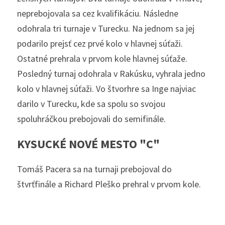
neprebojovala sa cez kvalifikáciu. Následne 
odohrala tri turnaje v Turecku. Na jednom sa jej 
podarilo prejsť cez prvé kolo v hlavnej súťaži. 
Ostatné prehrala v prvom kole hlavnej súťaže. 
Posledný turnaj odohrala v Rakúsku, vyhrala jedno 
kolo v hlavnej súťaži. Vo štvorhre sa Inge najviac 
darilo v Turecku, kde sa spolu so svojou 
spoluhráčkou prebojovali do semifinále. 
KYSUCKÉ NOVÉ MESTO "C"
Tomáš Pacera sa na turnaji prebojoval do 
štvrťfinále a Richard Pleško prehral v prvom kole. 