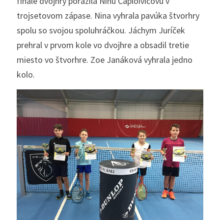
finále dvojhry porazila Ninu Čaploivičovú v 
trojsetovom zápase. Nina vyhrala pavúka štvorhry 
spolu so svojou spoluhráčkou. Jáchym Juríček 
prehral v prvom kole vo dvojhre a obsadil tretie 
miesto vo štvorhre. Zoe Janáková vyhrala jedno 
kolo. 