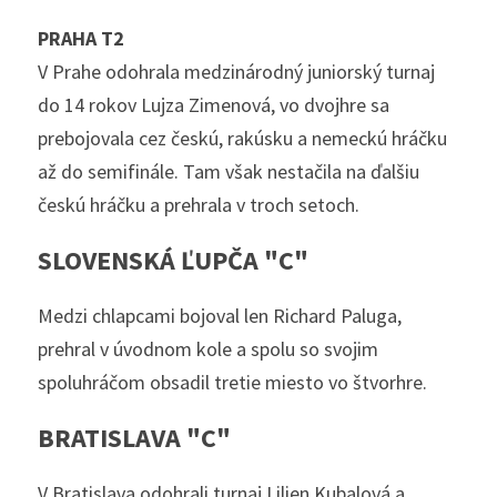
PRAHA T2
V Prahe odohrala medzinárodný juniorský turnaj 
do 14 rokov Lujza Zimenová, vo dvojhre sa 
prebojovala cez českú, rakúsku a nemeckú hráčku 
až do semifinále. Tam však nestačila na ďalšiu 
českú hráčku a prehrala v troch setoch. 
SLOVENSKÁ ĽUPČA "C"
Medzi chlapcami bojoval len Richard Paluga, 
prehral v úvodnom kole a spolu so svojim 
spoluhráčom obsadil tretie miesto vo štvorhre. 
BRATISLAVA "C"
V Bratislava odohrali turnaj Lilien Kubalová a 