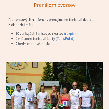
Prenájom dvorcov
Pre tenisových nadšencov prenajímame tenisové dvorce.
K dispozícii máte:
10 vonkajších tenisových kurtov
 (rozpis
)
2 vnútorné tenisové kurty 
(TenisPoint)
2 bedmintonové ihriska